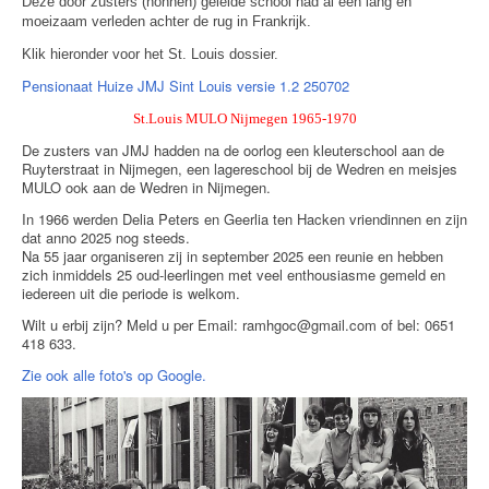
Deze door zusters (nonnen) geleide school had al een lang en
moeizaam verleden achter de rug in Frankrijk.
Klik hieronder voor het St. Louis dossier.
Pensionaat Huize JMJ Sint Louis versie 1.2 250702
St.Louis MULO Nijmegen 1965-1970
De zusters van JMJ hadden na de oorlog een kleuterschool aan de
Ruyterstraat in Nijmegen, een lagereschool bij de Wedren en meisjes
MULO ook aan de Wedren in Nijmegen.
In 1966 werden Delia Peters en Geerlia ten Hacken vriendinnen en zijn
dat anno 2025 nog steeds.
Na 55 jaar organiseren zij in september 2025 een reunie en hebben
zich inmiddels 25 oud-leerlingen met veel enthousiasme gemeld en
iedereen uit die periode is welkom.
Wilt u erbij zijn? Meld u per Email: ramhgoc@gmail.com of bel: 0651
418 633.
Zie ook alle foto's op Google.