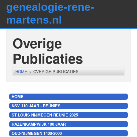
genealogie-rene-
martens.nl
Overige
Publicaties
HOME
>
OVERIGE PUBLICATIES
HOME
NSV 110 JAAR - REÜNIES
ST.LOUIS NIJMEGEN REUNIE 2025
HAZENKAMPWIJK 100 JAAR
OUD-NIJMEGEN 1400-2000