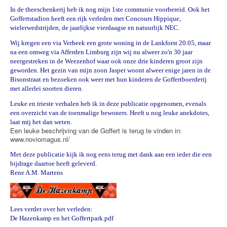
In de theeschenkerij heb ik nog mijn 1
ste
communie voorbereid. Ook het
Goffertstadion heeft een rijk verleden met Concours Hippique,
wielerwedstrijden, de jaarlijkse vierdaagse en natuurlijk NEC.
Wij kregen een via Verbeek een grote woning in de Lankforst 20.05, maar
na een omweg via Afferden Limburg zijn wij nu alweer zo'n 30 jaar
neergestreken in de Weezenhof waar ook onze drie kinderen groot zijn
geworden. Het gezin van mijn zoon Jasper woont alweer enige jaren in de
Bisonstraat en bezoeken ook weer met hun kinderen de Goffertboerderij
met allerlei soorten dieren.
Leuke en trieste verhalen heb ik in deze publicatie opgenomen, evenals
een overzicht van de toenmalige bewoners. Heeft u nog leuke anekdotes,
laat mij het dan weten.
Een leuke beschrijving van de Goffert is terug te vinden in:
www.noviomagus.nl/
Met deze publicatie kijk ik nog eens terug met dank aan een ieder die een
bijdrage daartoe heeft geleverd.
Rene A.M. Martens
Lees verder over het verleden:
De Hazenkamp en het Goffertpark.pdf