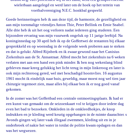
wielerbaan aangelegd en werd later om de hoek op het terrein van
voetbalvereniging N.E.C. honkbal gespeeld.
Goede herinneringen heb ik aan deze tijd, de harmonie, de gezelligheid en
aan mijn toenmalige vriendjes Anton Thie, Peter Bellink en Ernie Snabel.
Alle drie heb ik uit het oog verloren nadat iedereen ging studeren. Een
bijzondere ervaring was mijn vuurwerk ongeluk op 11 jarige leeftijd. Na
koninginnedag op 30 april heb ik op de Goffertwei de restanten bij elkaar
gesprokkeld en op woensdag in de volgende week proberen aan te steken
en dat is gelukt. Alfred Rijnberk en ik zwaar gewond naar het Canisius
Ziekenhuis aan de St. Annastraat. Alfred mocht het ziekenhuis na 6 weken
verlaten met aan een hand een pink minder. Ik ben nog wekenlang blind
gebleven maar kreeg gelukkig het licht terug in mijn linkeroog en later is
ook mijn rechteroog gered, wel met beschadigd hoornvlies. 16 augustus
1961 mocht ik eindelijk naar huis, geweldig, maar moest nog wel tien jaar
chirurgie tegemoet zien, maar alles bij elkaar ben ik er nog goed vanaf
gekomen.
In de zomer was het Goffertbad een centrale ontmoetingsplaats. Ik had er
een kunst van gemaakt om de seizoenkaart vol te krijgen door iedere dag
even het bad te bezoeken. Omkleden in de omkleedhokjes, de knop
indrukken en je kleding werd keurig opgehangen in de ruimte daarachter. s
Avonds gingen wij later vaak illegaal zwemmen, kleding uit en in je
onderbroek of nakie het water in totdat de politie kwam opdagen en dan
was het wegwezen.