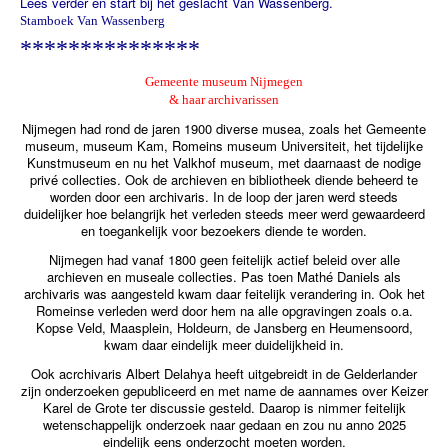
Lees verder en start bij het geslacht Van Wassenberg.
Stamboek Van Wassenberg
***************
Gemeente museum Nijmegen
& haar archivarissen
Nijmegen had rond de jaren 1900 diverse musea, zoals het Gemeente
museum, museum Kam, Romeins museum Universiteit, het tijdelijke
Kunstmuseum en nu het Valkhof museum, met daarnaast de nodige
privé collecties. Ook de archieven en bibliotheek diende beheerd te
worden door een archivaris. In de loop der jaren werd steeds
duidelijker hoe belangrijk het verleden steeds meer werd gewaardeerd
en toegankelijk voor bezoekers diende te worden.
Nijmegen had vanaf 1800 geen feitelijk actief beleid over alle
archieven en museale collecties. Pas toen Mathé Daniels als
archivaris was aangesteld kwam daar feitelijk verandering in. Ook het
Romeinse verleden werd door hem na alle opgravingen zoals o.a.
Kopse Veld, Maasplein, Holdeurn, de Jansberg en Heumensoord,
kwam daar eindelijk meer duidelijkheid in.
Ook acrchivaris Albert Delahya heeft uitgebreidt in de Gelderlander
zijn onderzoeken gepubliceerd en met name de aannames over Keizer
Karel de Grote ter discussie gesteld. Daarop is nimmer feitelijk
wetenschappelijk onderzoek naar gedaan en zou nu anno 2025
eindelijk eens onderzocht moeten worden.