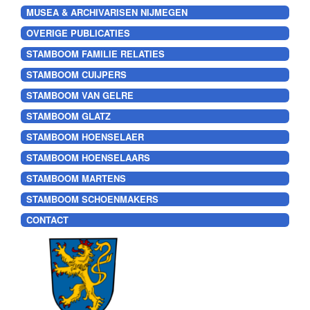
MUSEA & ARCHIVARISEN NIJMEGEN
OVERIGE PUBLICATIES
STAMBOOM FAMILIE RELATIES
STAMBOOM CUIJPERS
STAMBOOM VAN GELRE
STAMBOOM GLATZ
STAMBOOM HOENSELAER
STAMBOOM HOENSELAARS
STAMBOOM MARTENS
STAMBOOM SCHOENMAKERS
CONTACT