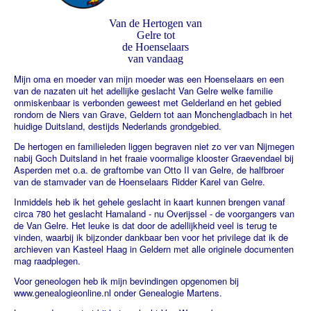
Van de Hertogen van
Gelre tot
de Hoenselaars
van vandaag
Mijn oma en moeder van mijn moeder was een Hoenselaars en een
van de nazaten uit het adellijke geslacht Van Gelre welke familie
onmiskenbaar is verbonden geweest met Gelderland en het gebied
rondom de Niers van Grave, Geldern tot aan Monchengladbach in het
huidige Duitsland, destijds Nederlands grondgebied.
De hertogen en familieleden liggen begraven niet zo ver van Nijmegen
nabij Goch Duitsland in het fraaie voormalige klooster Graevendael bij
Asperden met o.a. de graftombe van Otto II van Gelre, de halfbroer
van de stamvader van de Hoenselaars Ridder Karel van Gelre.
Inmiddels heb ik het gehele geslacht in kaart kunnen brengen vanaf
circa 780 het geslacht Hamaland - nu Overijssel - de voorgangers van
de Van Gelre. Het leuke is dat door de adellijkheid veel is terug te
vinden, waarbij ik bijzonder dankbaar ben voor het privilege dat ik de
archieven van Kasteel Haag in Geldern met alle originele documenten
mag raadplegen.
Voor geneologen heb ik mijn bevindingen opgenomen bij
www.genealogieonline.nl onder Genealogie Martens.